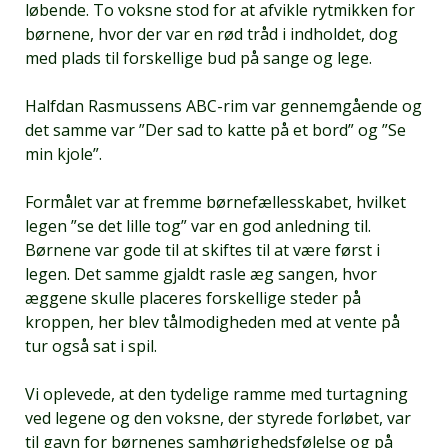
løbende. To voksne stod for at afvikle rytmikken for
børnene, hvor der var en rød tråd i indholdet, dog
med plads til forskellige bud på sange og lege.
Halfdan Rasmussens ABC-rim var gennemgående og
det samme var ”Der sad to katte på et bord” og ”Se
min kjole”.
Formålet var at fremme børnefællesskabet, hvilket
legen ”se det lille tog” var en god anledning til.
Børnene var gode til at skiftes til at være først i
legen. Det samme gjaldt rasle æg sangen, hvor
æggene skulle placeres forskellige steder på
kroppen, her blev tålmodigheden med at vente på
tur også sat i spil.
Vi oplevede, at den tydelige ramme med turtagning
ved legene og den voksne, der styrede forløbet, var
til gavn for børnenes samhørighedsfølelse og på