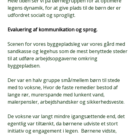
Hele tiden ser vi på børnegruppen for at optimere
legens dynamik, for at give plads til de børn der er
udfordret socialt og sprogligt.
Evaluering af kommunikation og sprog.
Scenen for vores byggepladsleg var vores gård med
sandkasse og legehus som de mest benyttede steder
til at udføre arbejdsopgaverne omkring
byggepladsen.
Der var en halv gruppe små/mellem børn til stede
med to voksne, Hvor de faste remedier bestod af
lange rør, murerspande med lunkent vand,
malerpensler, arbejdshandsker og sikkerhedsveste.
De voksne var langt mindre igangsættende end, det
egentlig var tiltænkt, da børnene udviste et stort
initiativ og engagement i legen. Børnene vidste,