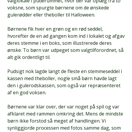
valglokale i puderummet, hvor der var oplæg fra to
voksne, som spurgte børnene om de ønskede
gulerødder eller theboller til Halloween.
Børnene fik hver en grøn og en rød seddel,
hvorefter de en ad gangen kom ind i lokalet og afgav
deres stemme i en boks, som illustrerede deres
ønske. To børn var udpeget som valgtilforordnet, så
alt gik ordentligt til.
Pudsigt nok lagde langt de fleste en stemmeseddel i
kassen med theboller, nogle små børn havde lagt
den i gulerodskassen, som også var repræsenteret
af en god voksen.
Børnene var klar over, der var noget på spil og var
afklaret med rammen omkring det. Mens de mindste
børn ikke forstod så meget af handlingen. Vi
synliggjorde processen med fotos samme dag, som