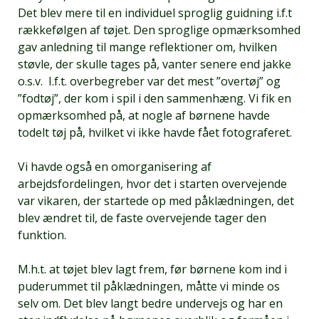
Det blev mere til en individuel sproglig guidning i.f.t
rækkefølgen af tøjet. Den sproglige opmærksomhed
gav anledning til mange reflektioner om, hvilken
støvle, der skulle tages på, vanter senere end jakke
o.s.v. I.f.t. overbegreber var det mest ”overtøj” og
”fodtøj”, der kom i spil i den sammenhæng. Vi fik en
opmærksomhed på, at nogle af børnene havde
todelt tøj på, hvilket vi ikke havde fået fotograferet.
Vi havde også en omorganisering af
arbejdsfordelingen, hvor det i starten overvejende
var vikaren, der startede op med påklædningen, det
blev ændret til, de faste overvejende tager den
funktion.
M.h.t. at tøjet blev lagt frem, før børnene kom ind i
puderummet til påklædningen, måtte vi minde os
selv om. Det blev langt bedre undervejs og har en